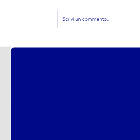
Scrivi un commento...
Come scegliere il Corso
di preparazione per i
CONTATTAC
Concorsi in Polizia Locale
- Municipale: La Guida
definitiva per orientarsi
al meglio e vincere
MODULO!
davvero.
Ti ricontat