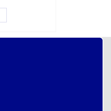
 Concorsi Polizia
le: Come Usarli per
O IL
cere (Senza Cadere in
ppola)
everai una