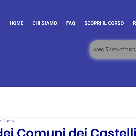
HOME
CHI SIAMO
FAQ
SCOPRI IL CORSO
R
Area Riservata Iscr
a: 1 min
ei Comuni dei Castell