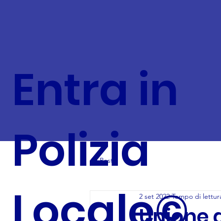
Entra in
Polizia
All Posts
Locale©
2 set 2022
Tempo di lettur
Unione d