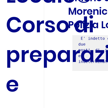
Morenici
Corso di
Polizia 
 E' indetto concorso pubblico, per esami, per la copertura di  
preparaz
due

posti  di  i
ed

indeterminato
e