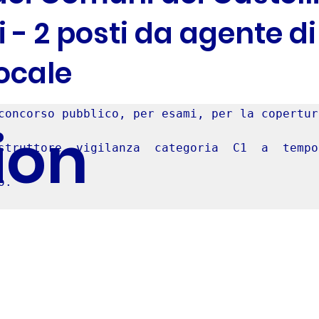
 - 2 posti da agente di
Locale
ion
struttore  vigilanza  categoria  C1  a  tempo  
. 
