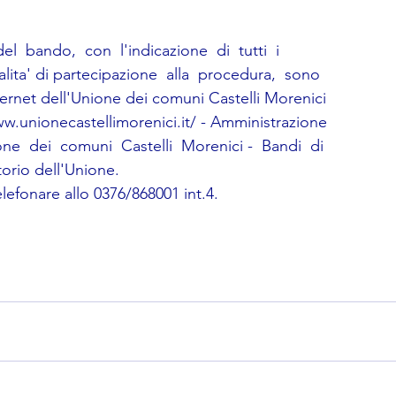
e  del  bando,  con  l'indicazione  di  tutti  i
alita' di partecipazione  alla  procedura,  sono
nternet dell'Unione dei comuni Castelli Morenici
www.unionecastellimorenici.it/ - Amministrazione
ne  dei  comuni  Castelli  Morenici -  Bandi  di
orio dell'Unione. 
 telefonare allo 0376/868001 int.4. 