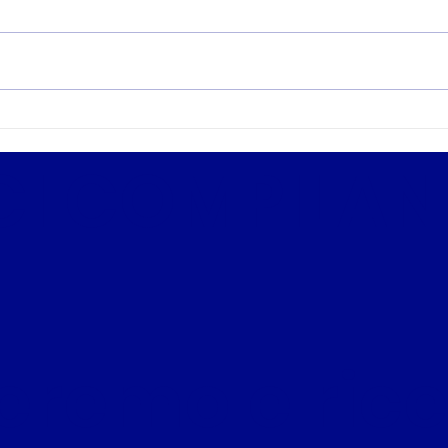
Concorso nella Polizia
Quiz
Locale Torino 2026 in
Loca
I COMPILAND
uscita a breve:
Vin
scorrimento totale della
Tra
graduatoria! Inizia
subito a prepararti con
noi
teremo e ric