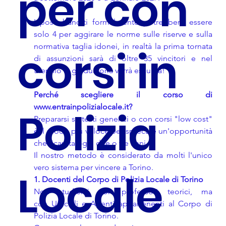
per con
I posti banditi formalmente potrebbero essere 
solo 4 per aggirare le norme sulle riserve e sulla 
normativa taglia idonei, in realtà la prima tornata 
corsi in
di assunzioni sarà di oltre 35 vincitori e nel 
triennio la graduatoria verrà esaurita!
Perché scegliere il corso di 
www.entrainpolizialocale.it
?
Polizia
Prepararsi su testi generici o con corsi "low cost" 
è il modo più veloce per sprecare un'opportunità 
che ricapita ogni due o tre anni.
Il nostro metodo è considerato da molti l'unico 
vero sistema per vincere a Torino. 
Locale
1. Docenti del Corpo di Polizia Locale di Torino
Non studierai con professori teorici, ma 
con Ufficiali e Agenti appartenenti al Corpo di 
Polizia Locale di Torino.