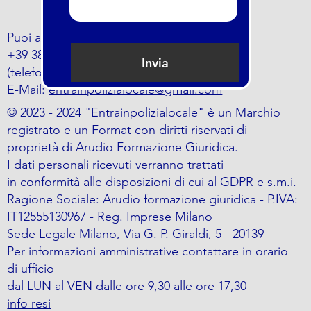
Puoi anche trovarci al numero
+39 388 797 5464
Invia
(telefono o whatsapp)
E-Mail:
entrainpolizialocale@gmail.com
© 2023 - 2024 "Entrainpolizialocale" è un Marchio
registrato e un Format con diritti riservati di
proprietà di Arudio Formazione Giuridica.
I dati personali ricevuti verranno trattati
in conformità alle disposizioni di cui al GDPR e s.m.i.
Ragione Sociale: Arudio formazione giuridica - P.IVA:
IT12555130967 - Reg. Imprese Milano
Sede Legale Milano, Via G. P. Giraldi, 5 - 20139
Per informazioni amministrative contattare in orario
di ufficio
dal LUN al VEN dalle ore 9,30 alle ore 17,30
info resi