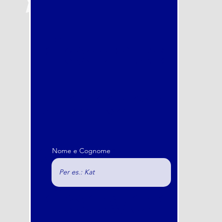
Ti
riconta
tterem
o e
Nome e Cognome
ricever