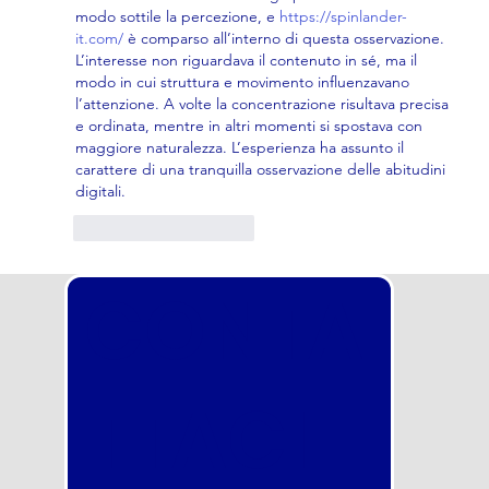
modo sottile la percezione, e 
https://spinlander-
it.com/
 è comparso all’interno di questa osservazione. 
L’interesse non riguardava il contenuto in sé, ma il 
modo in cui struttura e movimento influenzavano 
l’attenzione. A volte la concentrazione risultava precisa 
e ordinata, mentre in altri momenti si spostava con 
maggiore naturalezza. L’esperienza ha assunto il 
carattere di una tranquilla osservazione delle abitudini 
digitali.
Mi piace
Rispondi
CONTA
TTACI