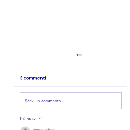
3 commenti
Scrivi un commento...
Più nuovi
Quiz Concorsi Polizia Locale: Come
obryan.rishaan