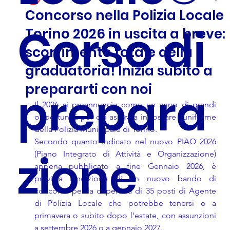
Concorso nella Polizia Locale
Corso di
Torino 2026 in uscita a breve:
scorrimento totale della
graduatoria! Inizia subito a
prepararti con noi
prepara
Il 2026 si preannuncia come un anno di grandi 
opportunità per chi aspira a indossare l'uniforme 
della Polizia Municipale di Torino. 
Secondo quanto indicato nel nuovo PIAO 2026 
zione
(Piano Integrato di Attività e Organizzazione) 
appena pubblicato a fine Gennaio 2026, è 
prevista l’indizione di un nuovo bando di 
concorso per la copertura di 35 posti di Agente 
di Polizia Locale che potrebbe tenersi o a 
primavera o subito dopo l'estate, con assunzioni 
a settembre 2026 o a gennaio 2027.