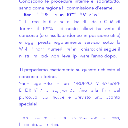
Conoscono le procedure interne e, soprattutto, 
Aggiorn
sanno come ragiona la commissione d'esame.
2. Record di Successo: 100% di Vincitori
Nei precedenti concorsi banditi dalla Città di 
Torino, il 100% dei nostri allievi ha vinto il 
concorso (o è risultato idoneo in posizione utile) 
ato al
e oggi presta regolarmente servizio sotto la 
Mole. I nostri numeri parlano chiaro: chi segue il 
nostro metodo non deve riprovare l'anno dopo.
Ti prepariamo esattamente su quanto richiesto al 
mese di
concorso a Torino.
Sarai aggiunto a un GRUPPO WHATSAPP 
DEDICATO e supportato fino alla fine del 
percorso, ed inoltre è previsto uno sconto 
speciale!
AGOSTO
Non lasciare la tua preparazione al caso, 
l'occasione è unica.