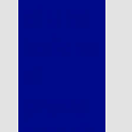
ai una
lezione
di
prova