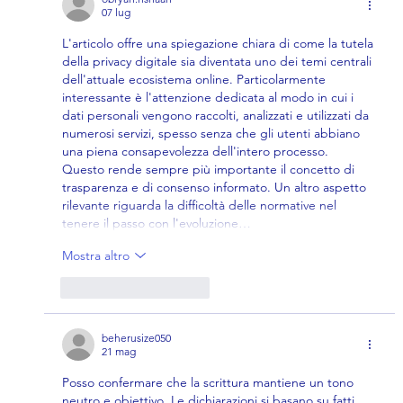
Usarli per Vincere (Senza Cadere in
07 lug
Trappola)
L'articolo offre una spiegazione chiara di come la tutela 
della privacy digitale sia diventata uno dei temi centrali 
dell'attuale ecosistema online. Particolarmente 
interessante è l'attenzione dedicata al modo in cui i 
dati personali vengono raccolti, analizzati e utilizzati da 
numerosi servizi, spesso senza che gli utenti abbiano 
una piena consapevolezza dell'intero processo. 
Questo rende sempre più importante il concetto di 
trasparenza e di consenso informato. Un altro aspetto 
rilevante riguarda la difficoltà delle normative nel 
tenere il passo con l'evoluzione…
Mostra altro
Mi piace
Rispondi
beherusize050
21 mag
Posso confermare che la scrittura mantiene un tono 
neutro e obiettivo. Le dichiarazioni si basano su fatti 