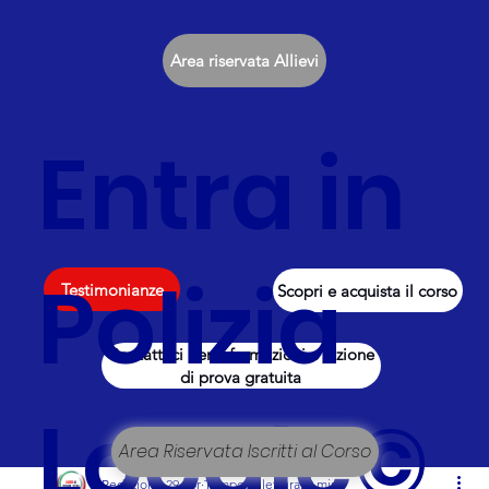
Area riservata Allievi
Entra in
Polizia
Testimonianze
Scopri e acquista il corso
Contattaci per informazioni e lezione
di prova gratuita
Locale©
Area Riservata Iscritti al Corso
Redazione
29 apr
Tempo di lettura: 2 min