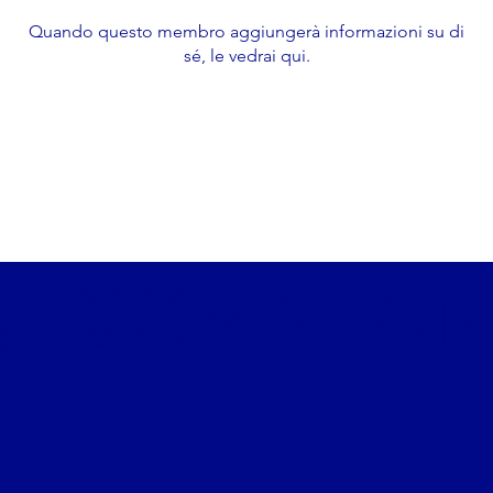
ors
Quando questo membro aggiungerà informazioni su di
sé, le vedrai qui.
I COMPILAND
to