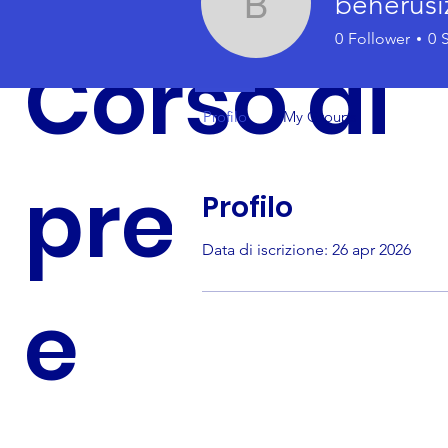
beherusi
beherusize
0
Follower
0
Corso di
Profilo
My Groups
preparaz
Profilo
Data di iscrizione: 26 apr 2026
e