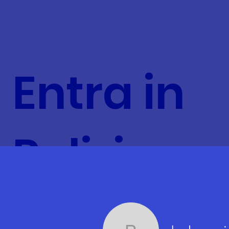
Entra in
Polizia
Locale©