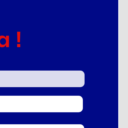
everai una
a !