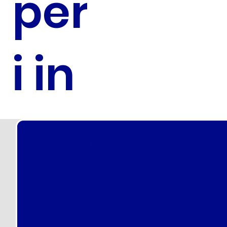
per conc
i in Polizia
Locale
CONTATTAC
Aggiorna
MODULO!