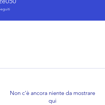
ze050
050
Seguiti
ion
Non c'è ancora niente da mostrare
qui