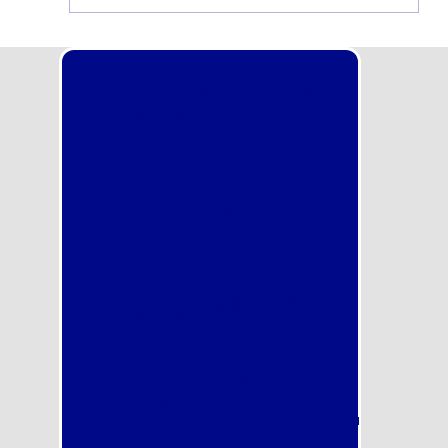
Concorso nella Polizia Locale Torino
CONTA
2026 in uscita a breve: scorrimento
totale della graduatoria! Inizia
subito a prepararti con noi
TTACI
COMPIL
ANDO IL