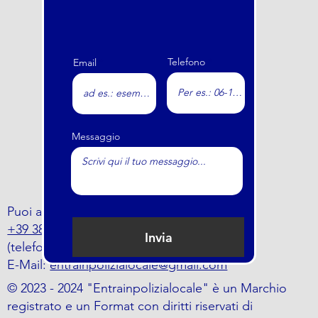
Telefono
Email
Messaggio
Puoi anche trovarci al numero
+39 388 797 5464
Invia
(telefono o whatsapp)
E-Mail:
entrainpolizialocale@gmail.com
© 2023 - 2024 "Entrainpolizialocale" è un Marchio
registrato e un Format con diritti riservati di