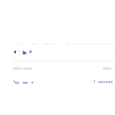
Aggiorn
ato al
mese di
Mostra tutti
Post recenti
AGOSTO