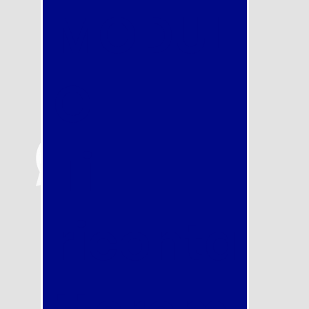
MODUL
O
Ti
riconta