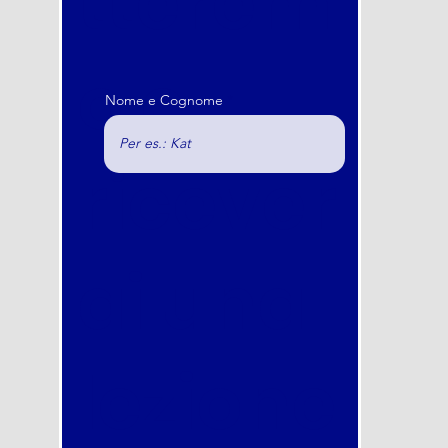
tterem
o e
Nome e Cognome
ricever
ai una
lezione