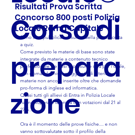
Risultati Prova Scritta
Corso di
Concorso 800 posti Polizia
Locale Roma Capitale
Sono stati pubblicati i risultati della prova scritta 
a quiz.
prepara
Come previsto le materie di base sono state 
integrate da materie a contenuto tecnico 
professionale... e così si presume sarà per l'orale, 
con domande miste e aggiunta di ulteriori 
materie non ancora inserite oltre che domande 
pro-forma di inglese ed informatica.
zione
Quasi tutti gli allievi di Entra in Polizia Locale 
hanno superato la prova con votazioni dal 21 al 
27,5.... 
Ora è il momento delle prove fisiche.... e non 
vanno sottovalutate sotto il profilo della 