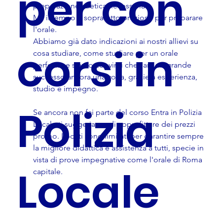
per con
preparazione atletica necessaria.
Ma il tempo è sopratutto prezioso per preparare 
l'orale.
Abbiamo già dato indicazioni ai nostri allievi su 
corsi in
cosa studiare, come studiare per un orale 
perfetto, e siamo convinti che sarà un grande 
successo ancora una volta, grazie a esperienza, 
studio e impegno.
Polizia
Se ancora non fai parte del corso Entra in Polizia 
Locale ti suggeriamo di approfittare dei prezzi 
promo. I posti sono limitati per garantire sempre 
la migliore didattica e assistenza a tutti, specie in 
vista di prove impegnative come l'orale di Roma 
Locale
capitale.