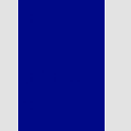
di
prova
gratuit
a !