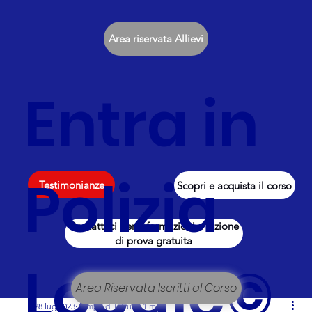
Area riservata Allievi
Entra in
Polizia
Testimonianze
Scopri e acquista il corso
Contattaci per informazioni e lezione
di prova gratuita
Locale©
Area Riservata Iscritti al Corso
28 lug 2023
Tempo di lettura: 1 min