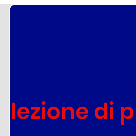
di preparazione per i
CONTATTAC
Concorsi in Polizia Locale
- Municipale: La Guida
definitiva per orientarsi
al meglio e vincere
MODULO!
davvero.
Ti ricontat
lezione di 