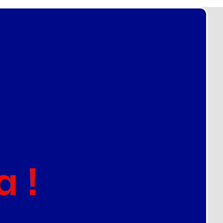
le: Come Usarli per
O IL
cere (Senza Cadere in
ppola)
everai una
a !