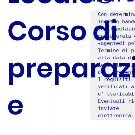
Con determin
Corso di
indetto band
la stipulazi
delladurata 
«agentedi po
Termine di p
preparaz
alla data di
Repubblica i
del  present
I requisiti 
verificati a
e
e' scaricabi
Eventuali ri
inviate       
elettronica: