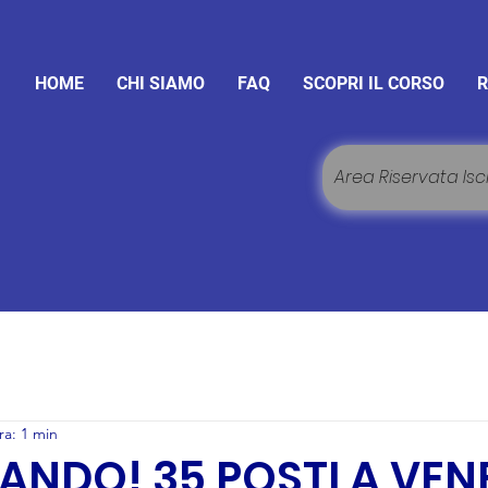
HOME
CHI SIAMO
FAQ
SCOPRI IL CORSO
R
Area Riservata Iscr
ra: 1 min
NDO! 35 POSTI A VENE