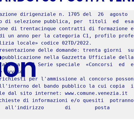
azione dirigenziale n. 1705 del  26  agosto  
o di selezione pubblica, per  titoli  ed  esam
one di trentacinque contratti di formazione e 
di un anno per la categoria C1, profilo profes
lizia locale» codice 02TD/2022. 

resentazione delle domande: trenta giorni  su
ion
 pubblicazione nella Gazzetta Ufficiale della  
taliana - 4ª Serie speciale  «Concorsi  ed  es
e avviso. 

richiesti per l'ammissione al concorso posson
ll'interno del bando pubblico la cui copia  in
le dal sito internet: www.comune.venezia.it 

chieste di informazioni e/o quesiti  potranno
all'indirizzo       di        posta        