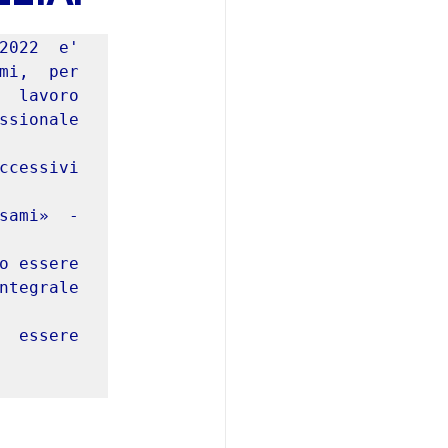
2022  e'

i,  per  
 lavoro  
sionale  
ccessivi

ami»  -  
o essere

tegrale  
  essere
