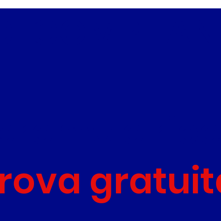
Locale Torino 2026 in
Loca
I COMPILAND
uscita a breve:
Vin
scorrimento totale della
Tra
graduatoria! Inizia
subito a prepararti con
noi
teremo e ric
prova gratuit