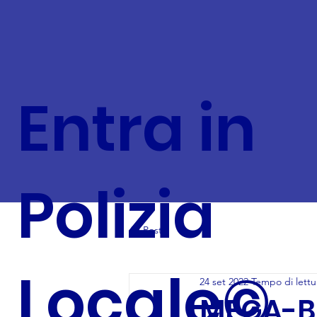
Entra in
Polizia
All Posts
Locale©
24 set 2022
Tempo di lettu
MEGA-BA