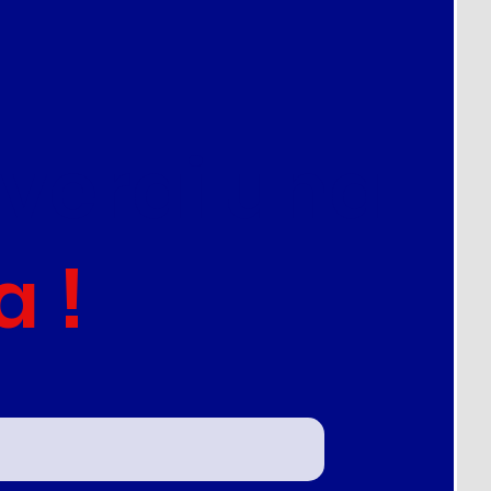
everai una
a !