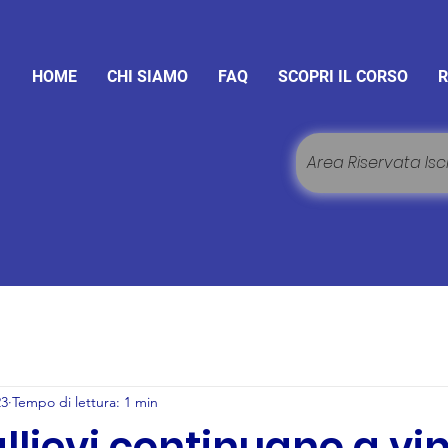
HOME
CHI SIAMO
FAQ
SCOPRI IL CORSO
R
Area Riservata Iscr
23
Tempo di lettura: 1 min
 allievi continuano a vi