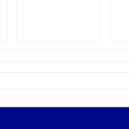
Concorso nella Polizia
Quiz
Locale Torino 2026 in
Loca
I COMPILAND
uscita a breve:
Vin
scorrimento totale della
Tra