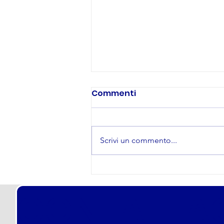
Commenti
Scrivi un commento...
Come scegliere il Corso
di preparazione per i
CONTATTAC
Concorsi in Polizia Locale
- Municipale: La Guida