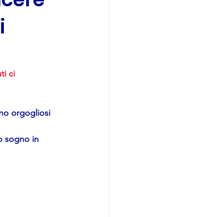
i
i ci 
no orgogliosi 
ro sogno in 