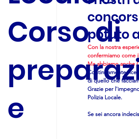
concorsi.
Corso di
potuto 
Con la nostra esperie
preparaz
confermiamo come il c
Ma abbiamo anche G
Continuamente ricevi
di quello che faccia
Grazie per l'impegno,
e
Polizia Locale.
Se sei ancora indecis