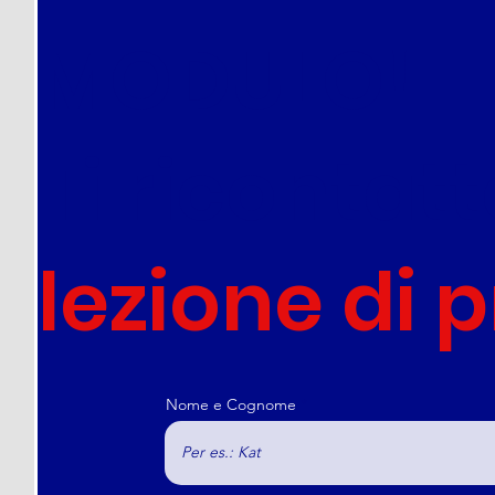
definitiva per orientarsi
al meglio e vincere
MODULO!
davvero.
Ti ricontat
lezione di 
Nome e Cognome