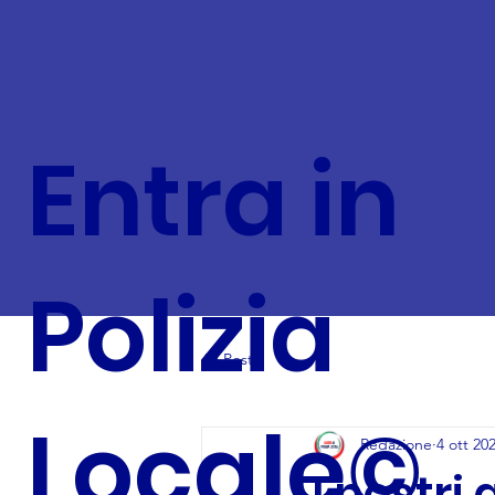
Entra in
Polizia
All Posts
Locale©
Redazione
4 ott 20
I nostri