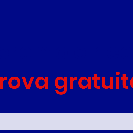
graduatoria! Inizia
subito a prepararti con
noi
teremo e ric
prova gratuit