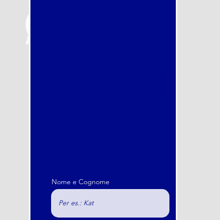
Ti
riconta
tterem
o e
Nome e Cognome