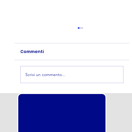
2026
Commenti
Scrivi un commento...
Concorso nella Polizia Locale Torino
CONTA
2026 in uscita a breve: scorrimento
totale della graduatoria! Inizia
subito a prepararti con noi