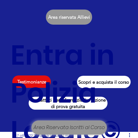
Area riservata Allievi
Entra in
Polizia
Testimonianze
Scopri e acquista il corso
Contattaci per informazioni e lezione
di prova gratuita
Locale©
Area Riservata Iscritti al Corso
17 ott 2022
Tempo di lettura: 1 min