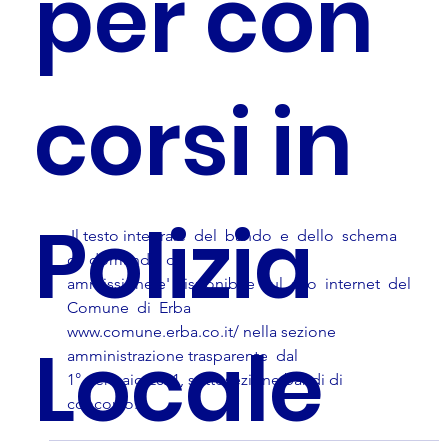
per con
corsi in
Polizia
 Il testo integrale  del  bando  e  dello  schema  
di  domanda  di
ammissione e' disponibile  sul  sito  internet  del  
Comune  di  Erba
www.comune.erba.co.it/ nella sezione 
Locale
amministrazione trasparente  dal
1° gennaio 2021, sottosezione bandi di 
concorso. 