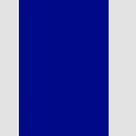
ricever
ai una
lezione
di
prova