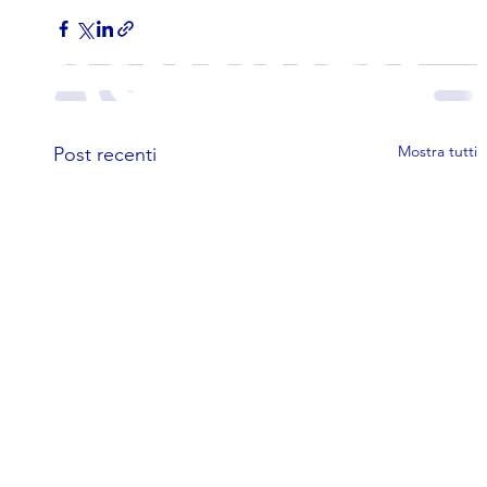
Aggiorn
ato al
Mostra tutti
Post recenti
mese di
AGOSTO