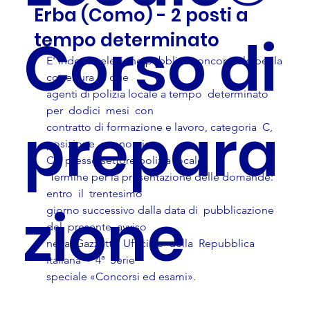
Erba (Como) - 2 posti a
Corso di
tempo determinato
E' indetta selezione pubblica concorsuale per la 
copertura di due
agenti di polizia locale a tempo  determinato  
per  dodici  mesi  con
prepara
contratto di formazione e lavoro, categoria  C,  
posizione  economica
C1, presso settore polizia locale. 
 Termine per la presentazione delle domande: 
entro  il  trentesimo
zione
giorno successivo dalla data di  pubblicazione  
del  presente  avviso
nella  Gazzetta  Ufficiale  della  Repubblica  
italiana  -  4ª  Serie
speciale «Concorsi ed esami». 