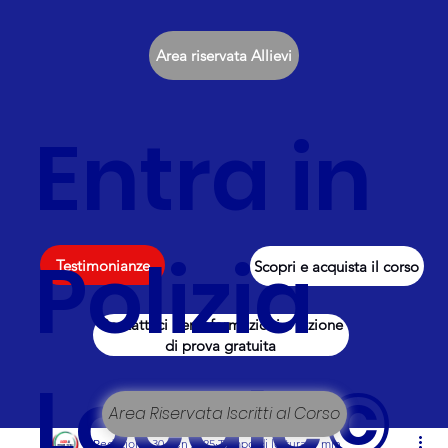
Area riservata Allievi
Entra in
Polizia
Testimonianze
Scopri e acquista il corso
Contattaci per informazioni e lezione
di prova gratuita
Locale©
Area Riservata Iscritti al Corso
Redazione
30 gen 2025
Tempo di lettura: 1 min