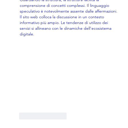
subito a prepararti con noi
comprensione di concetti complessi. Il linguaggio 
speculativo è notevolmente assente dalle affermazioni. 
Il sito web colloca la discussione in un contesto 
informativo più ampio. Le tendenze di utilizzo dei 
servizi si allineano con le dinamiche dell'ecosistema 
digitale.
Mi piace
Rispondi