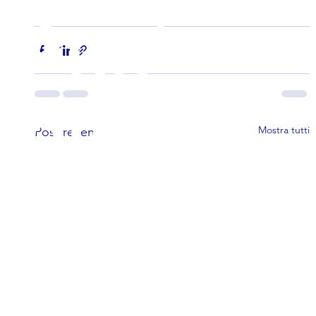
Aggiorn
ato al
Mostra tutti
Post recenti
mese di
AGOSTO