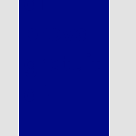
di
prova
gratuit
a !