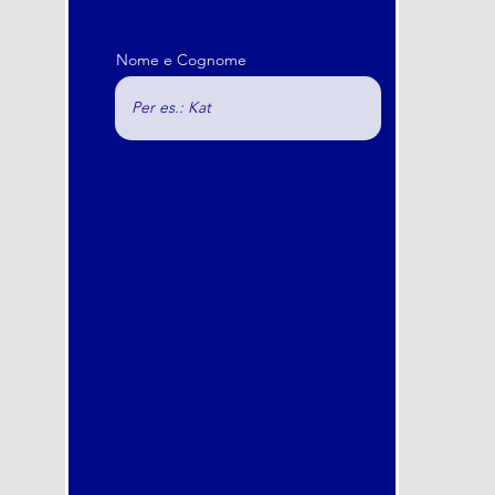
o e
Nome e Cognome
ricever
ai una
lezione