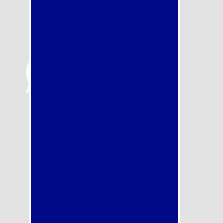
O
Ti
riconta
tterem