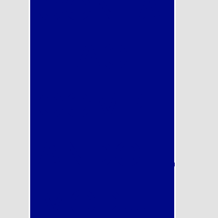
CONTA
2026 in uscita a breve: scorrimento
totale della graduatoria! Inizia
subito a prepararti con noi
2026
TTACI
COMPIL
ANDO IL
MODUL