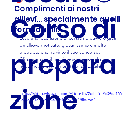
Complimenti ai nostri
Corso di
allievi... specialmente quelli
formidabili!
Ecco una recensione di cui siamo davvero grati.
Un allievo motivato, giovanissimo e molto 
prepara
preparato che ha vinto il suo concorso.
Gli auguriamo il migliore successo nel suo 
nuovo ruolo di Agente di Polizia Locale.
zione
https://video.wixstatic.com/video/1b72e8_c9e9c09d5166
4355ab21677039fa029a/480p/mp4/file.mp4