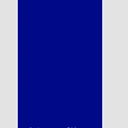
prova
gratuit
a !