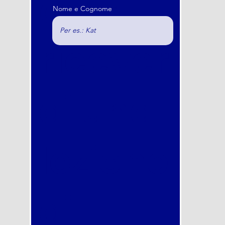
o e
Nome e Cognome
ricever
ai una
lezione
di