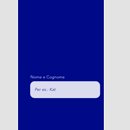
riconta
tterem
o e
Nome e Cognome
ricever