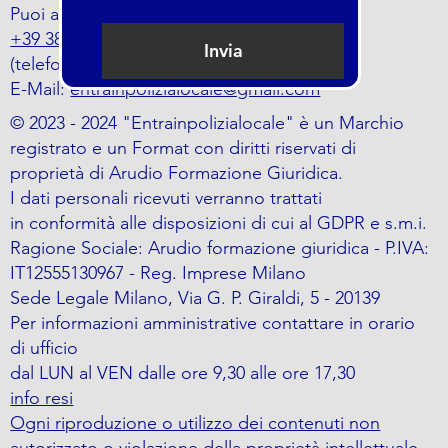
Puoi anche trovarci al numero
+39 388 797 5464
Invia
(telefono o whatsapp)
E-Mail:
entrainpolizialocale@gmail.com
© 2023 - 2024 "Entrainpolizialocale" è un Marchio
registrato e un Format con diritti riservati di
proprietà di Arudio Formazione Giuridica.
I dati personali ricevuti verranno trattati
in conformità alle disposizioni di cui al GDPR e s.m.i.
Ragione Sociale: Arudio formazione giuridica - P.IVA:
IT12555130967 - Reg. Imprese Milano
Sede Legale Milano, Via G. P. Giraldi, 5 - 20139
Per informazioni amministrative contattare in orario
di ufficio
dal LUN al VEN dalle ore 9,30 alle ore 17,30
info resi
Ogni riproduzione o utilizzo dei contenuti non
autorizzato o violazione della proprietà intellettuale