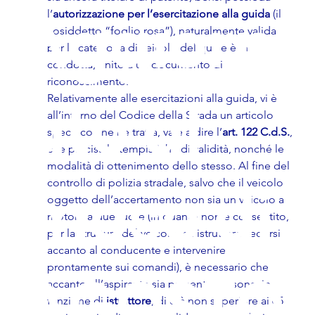
Aggiorn
l’
autorizzazione per l’esercitazione alla guida
 (il 
cosiddetto “foglio rosa”), naturalmente valida 
per la categoria di veicolo del quale è in 
condotta, unito a un documento di 
riconoscimento.
ato al
Relativamente alle esercitazioni alla guida, vi è 
all’interno del Codice della Strada un articolo 
specifico che ne tratta, vale a dire l’
art. 122 C.d.S.
, 
che precisa le tempistiche di validità, nonché le 
modalità di ottenimento dello stesso. Al fine del 
mese di
controllo di polizia stradale, salvo che il veicolo 
oggetto dell’accertamento non sia un veicolo a 
motore a due ruote (in quanto non è consentito, 
per la struttura del veicolo, all’istruttore sedersi 
accanto al conducente e intervenire 
prontamente sui comandi), è necessario che 
AGOSTO
accanto all’aspirante sia presente persona, in 
funzione di 
istruttore
, di età non superiore ai 65 