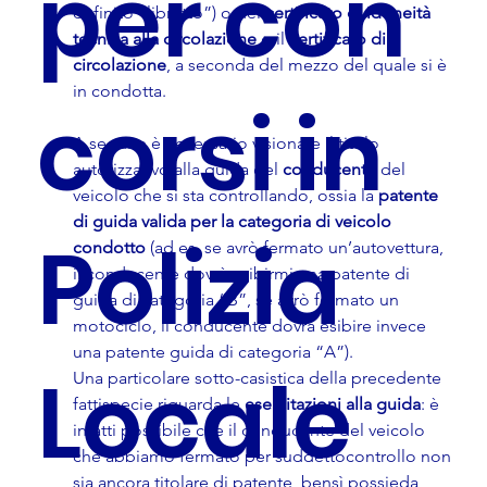
per con
definito “libretto”) o del 
certificato di idoneità 
tecnica alla circolazione
 o il 
certificato di 
circolazione
, a seconda del mezzo del quale si è 
in condotta.
corsi in
A seguire è necessario visionare il titolo 
autorizzativo alla guida del 
conducente
 del 
veicolo che si sta controllando, ossia la 
patente 
di guida valida per la categoria di veicolo 
Polizia
condotto
 (ad es. se avrò fermato un’autovettura, 
il conducente dovrà esibirmi una patente di 
guida di categoria “B”, se avrò fermato un 
motociclo, il conducente dovrà esibire invece 
una patente guida di categoria “A”).
Locale
Una particolare sotto-casistica della precedente 
fattispecie riguarda le 
esercitazioni alla guida
: è 
infatti possibile che il conducente del veicolo 
che abbiamo fermato per suddettocontrollo non 
sia ancora titolare di patente, bensì possieda 