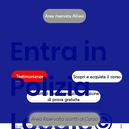
Area riservata Allievi
Entra in
Polizia
Testimonianze
Scopri e acquista il corso
Contattaci per informazioni e lezione
di prova gratuita
Locale©
Area Riservata Iscritti al Corso
18 ott 2022
Tempo di lettura: 3 min