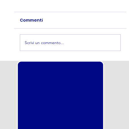
Commenti
Scrivi un commento...
Concorso nella Polizia Locale Torino
CONTA
2026 in uscita a breve: scorrimento
totale della graduatoria! Inizia
subito a prepararti con noi
TTACI