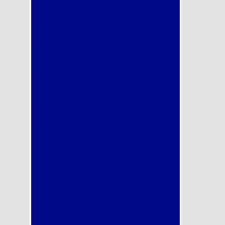
ai una
lezione
di
prova
gratuit