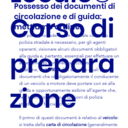
Possesso dei documenti di
Corso di
circolazione e di guida:
mettiamo ordine.
Per poter procedere a un normale controllo di 
polizia stradale è necessario, per gli agenti 
prepara
operanti, visionare alcuni documenti obbligatori 
alla guida e, pertanto, essenziali per effettuare un 
accertamento completo e accurato.
A tal fine, l’
art. 180 C.d.S.
 sancisce quali sono i 
documenti che obbligatoriamente il conducente 
di un veicolo a motore deve portare con sé alla 
zione
guida e opportunamente esibire all’agente che, 
nell’esercizio delle sue funzioni di polizia 
stradale, ne faccia richiesta.
Il primo di questi documenti è relativo al 
veicolo
: 
si tratta della 
carta di circolazione
 (generalmente 