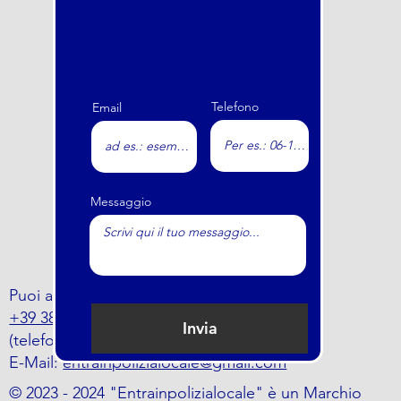
Telefono
Email
Messaggio
Puoi anche trovarci al numero
+39 388 797 5464
Invia
(telefono o whatsapp)
E-Mail:
entrainpolizialocale@gmail.com
© 2023 - 2024 "Entrainpolizialocale" è un Marchio