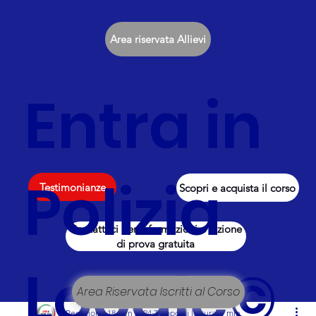
Area riservata Allievi
Entra in
Polizia
Testimonianze
Scopri e acquista il corso
Contattaci per informazioni e lezione
di prova gratuita
Locale©
Area Riservata Iscritti al Corso
Redazione
18 gen 2024
Tempo di lettura: 1 min