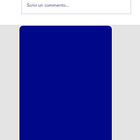
Scrivi un commento...
Concorso nella Polizia Locale Torino
CONTA
2026 in uscita a breve: scorrimento
totale della graduatoria! Inizia
subito a prepararti con noi
TTACI
COMPIL
ANDO IL