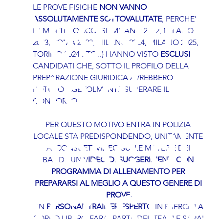
Aggiorn
LE PROVE FISICHE 
NON VANNO 
ASSOLUTAMENTE SOTTOVALUTATE
, PERCHE' 
IN MOLTI CONCORSI (MILANO 2022, MILANO 
2023, ROMA 2023, MILANO 2024, MILANO 2025, 
TORINO 2024 ETC...) HANNO VISTO 
ESCLUSI
CANDIDATI CHE, SOTTO IL PROFILO DELLA 
ato al
PREPARAZIONE GIURIDICA AVREBBERO 
POTUTO AGEVOLMENTE SUPERARE IL 
CONCORSO.
PER QUESTO MOTIVO ENTRA IN POLIZIA 
mese di
LOCALE STA PREDISPONDENDO, UNITAMENTE 
AI CONSUETI VIDEO SULLE MATERIE DEI 
BANDI, UN V
IDEO DI SUGGERIMENTI CON 
PROGRAMMA DI ALLENAMENTO PER 
PREPARARSI AL MEGLIO A QUESTO GENERE DI 
AGOSTO
PROVE.
UN 
PERSONAL TRAINER ESPERTO
 IN ESERCIZI A 
CORPO LIBERO FARA' PARTE DEL TEAM E SARA' 