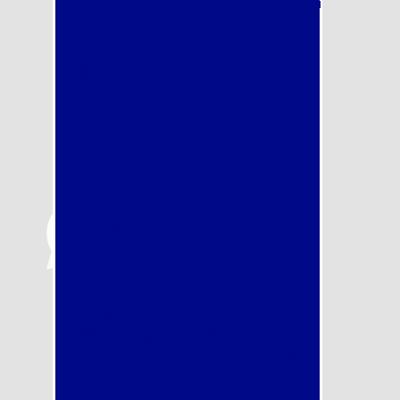
MODUL
O
Ti
riconta