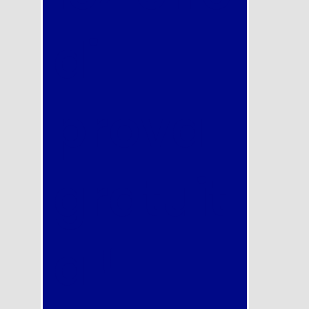
di
prova
gratuit
a !