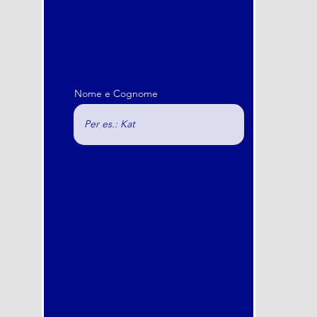
tterem
o e
Nome e Cognome
ricever
ai una
lezione