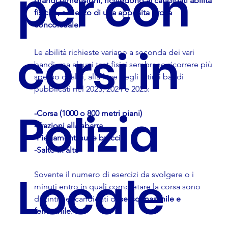
per con
grandi dimensioni, richiedono ai candidati abilità 
fisiche, a mezzo di una apposita prova 
concorsuale.
corsi in
Le abilità richieste variano a seconda dei vari 
bandi, ma alcuni test fisici sembrano ricorrere più 
spesso di altri, alla luce degli ultimi bandi 
pubblicati nel 2023, 2024 e 2025: 
Polizia
-Corsa (1000 o 800 metri piani)
-Trazioni alla sbarra
-Piegamenti sulle braccia
-Salto in alto
Locale
Sovente il numero di esercizi da svolgere o i 
minuti entro in quali completare la corsa sono 
distinti per candidati di
 sesso maschile e 
femminile
.