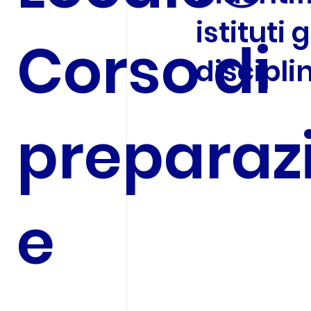
istituti 
Corso di
discipli
preparaz
e