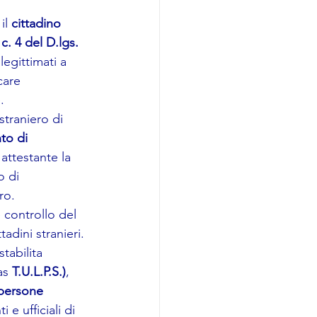
il 
cittadino 
 c. 4 del D.lgs. 
legittimati a 
care 
.
straniero di 
o di 
 attestante la 
o di 
ro.
 controllo del 
adini stranieri.
stabilita 
as 
T.U.L.P.S.)
, 
persone 
 e ufficiali di 