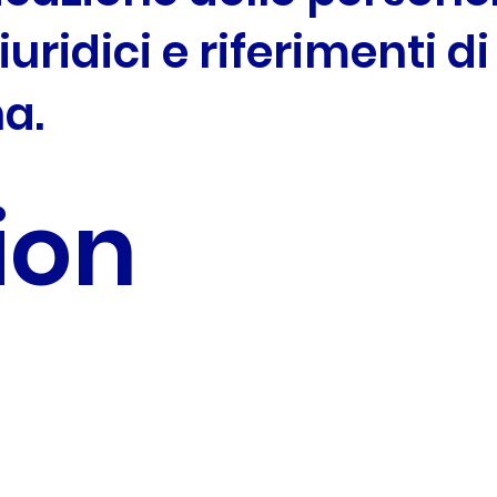
giuridici e riferimenti di
na.
ion