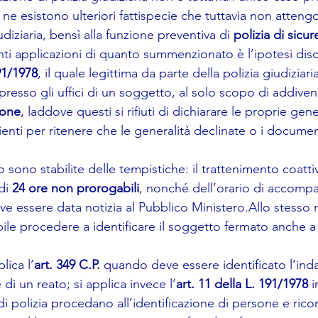
e esistono ulteriori fattispecie che tuttavia non attengo
iudiziaria, bensì alla funzione preventiva di 
polizia di sicur
ti applicazioni di quanto summenzionato è l’ipotesi disc
191/1978
, il quale legittima da parte della polizia giudiziaria
presso gli uffici di un soggetto, al solo scopo di addiven
ione
, laddove questi si rifiuti di dichiarare le proprie gen
cienti per ritenere che le generalità declinate o i documen
sono stabilite delle tempistiche: il trattenimento coatt
di 
24 ore non prorogabili
, nonché dell’orario di accomp
eve essere data notizia al Pubblico Ministero.Allo stesso
le procedere a identificare il soggetto fermato anche a m
lica l’
art. 349 C.P. 
quando deve essere identificato l’inda
di un reato; si applica invece l’
art. 11 della L. 191/1978
 i
 di polizia procedano all’identificazione di persone e rico