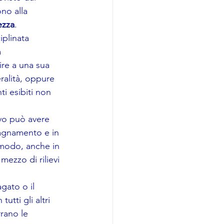
no alla 
ezza
.
iplinata 
 
ire a una sua 
eralità, oppure 
ti esibiti non 
ivo può avere 
agnamento e in 
 modo, anche in 
ezzo di rilievi 
gato o il 
n tutti gli altri 
rrano le 