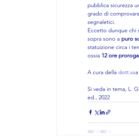
pubblica sicurezza u
grado di comprovare l
segnaletici.
Eccetto dunque chi si 
sopra sono a 
puro s
statuizione circa i te
ossia 
12 ore prorogab
A cura della 
dott.ss
a
Si veda in tema, L. G
ed., 2022