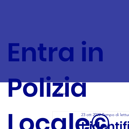
Entra in
Polizia
All Posts
Locale©
23 ott 2022
Tempo di lettu
L’identi