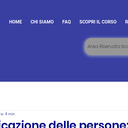
HOME
CHI SIAMO
FAQ
SCOPRI IL CORSO
R
Area Riservata Iscr
ra: 4 min
ficazione delle persone