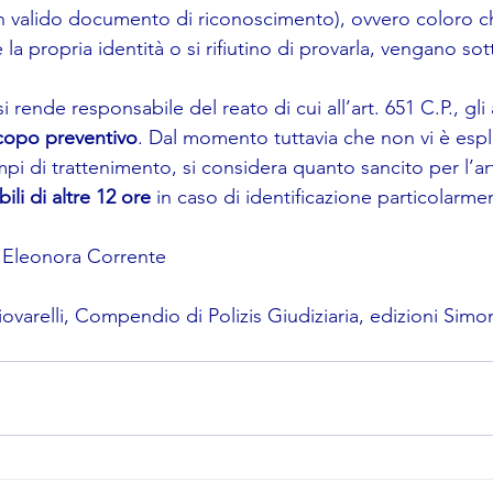
n valido documento di riconoscimento), ovvero coloro c
a propria identità o si rifiutino di provarla, vengano sott
rende responsabile del reato di cui all’art. 651 C.P., gli al
copo preventivo
. Dal momento tuttavia che non vi è espli
mpi di trattenimento, si considera quanto sancito per l’art
ili di altre 12 ore
 in caso di identificazione particolarmen
 Eleonora Corrente
iovarelli, Compendio di Polizis Giudiziaria, edizioni Simon