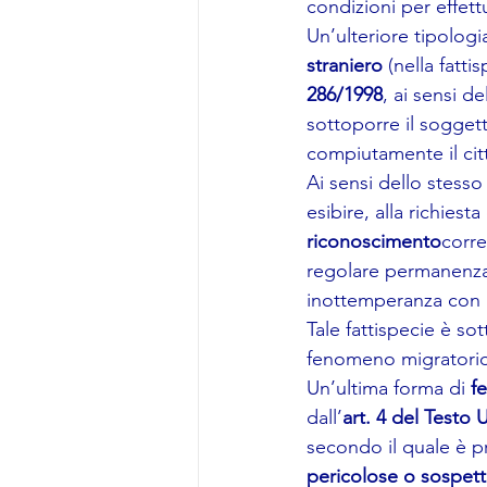
condizioni per effett
Un’ulteriore tipologi
straniero
 (nella fatt
286/1998
, ai sensi de
sottoporre il soggetto
compiutamente il citt
Ai sensi dello stesso
esibire, alla richiesta
riconoscimento
corre
regolare permanenza 
inottemperanza con l
Tale fattispecie è so
fenomeno migratorio e
Un’ultima forma di 
f
dall’
art. 4 del Testo 
secondo il quale è pr
pericolose o sospett