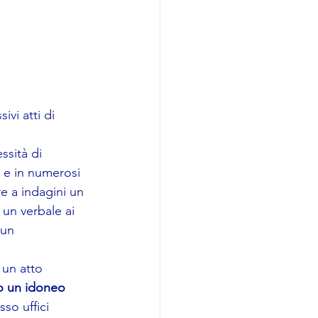
vi atti di 
ssità di 
i e in numerosi 
e a indagini un 
 un verbale ai 
 un 
 un atto 
o un idoneo 
so uffici 