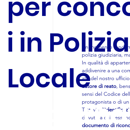
per conc
i in Polizia
Un momento fondament
polizia giudiziaria, m
In qualità di apparte
Locale
addivenire a una comp
atti del nostro uffi
autore di reato
, ben
sensi del Codice de
Aggiorna
protagonista o di un 
Tuttavia, l’
identificaz
dovuto a cui nessuno 
documento di ricon