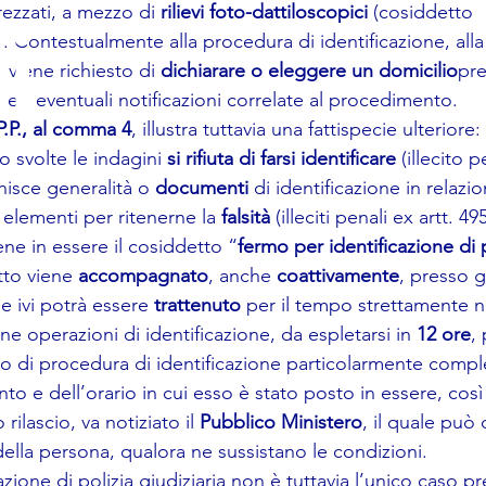
ezzati, a mezzo di
 rilievi foto-dattiloscopici
 (cosiddetto 
i
). Contestualmente alla procedura di identificazione, all
 viene richiesto di 
dichiarare o eleggere un domicilio
pre
 ed eventuali notificazioni correlate al procedimento.
P.P., al comma 4
, illustra tuttavia una fattispecie ulteriore
 svolte le indagini 
si rifiuta di farsi identificare
 (illecito 
nisce generalità o 
documenti
 di identificazione in relazio
i elementi per ritenerne la 
falsità 
(illeciti penali ex artt. 49
iene in essere il cosiddetto “
fermo per identificazione di p
tto viene 
accompagnato
, anche 
coattivamente
, presso gl
e ivi potrà essere 
trattenuto
 per il tempo strettamente n
 operazioni di identificazione, da espletarsi in 
12 ore
,
so di procedura di identificazione particolarmente compl
 e dell’orario in cui esso è stato posto in essere, così
rilascio, va notiziato il 
Pubblico Ministero
, il quale può 
della persona, qualora ne sussistano le condizioni.
azione di polizia giudiziaria non è tuttavia l’unico caso pr