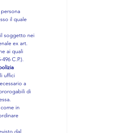
a persona 
sso il quale 
: il soggetto nei 
penale ex art. 
ne ai quali 
5-496 C.P.).
olizia 
i uffici 
ecessario a 
 prorogabili di 
essa.
 come in 
ordinare 
evisto dal 