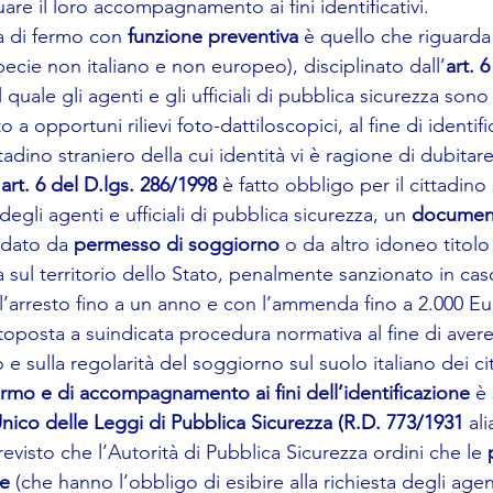
uare il loro accompagnamento ai fini identificativi.
a di fermo con 
funzione preventiva
 è quello che riguarda 
ispecie non italiano e non europeo), disciplinato dall’
art. 6
l quale gli agenti e gli ufficiali di pubblica sicurezza sono 
 a opportuni rilievi foto-dattiloscopici, al fine di identifi
adino straniero della cui identità vi è ragione di dubitare
 
art. 6 del D.lgs. 286/1998
 è fatto obbligo per il cittadino 
 degli agenti e ufficiali di pubblica sicurezza, un 
document
dato da 
permesso di soggiorno
 o da altro idoneo titolo
sul territorio dello Stato, penalmente sanzionato in cas
’arresto fino a un anno e con l’ammenda fino a 2.000 Eu
ttoposta a suindicata procedura normativa al fine di avere
 sulla regolarità del soggiorno sul suolo italiano dei citt
ermo e di accompagnamento ai fini dell’identificazione
 è 
Unico delle Leggi di Pubblica Sicurezza (R.D. 773/1931 
ali
evisto che l’Autorità di Pubblica Sicurezza ordini che le 
e 
(che hanno l’obbligo di esibire alla richiesta degli agenti