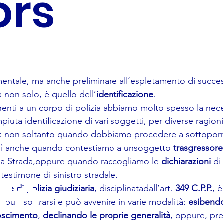
ors
ale, ma anche preliminare all’espletamento di successi
a non solo, è quello dell’
identificazione
.
nenti a un corpo di polizia abbiamo molto spesso la nece
iuta identificazione di vari soggetti, per diverse ragion
cio: non soltanto quando dobbiamo procedere a sottoporr
sì anche quando contestiamo a unsoggetto 
trasgressore
lla Strada,oppure quando raccogliamo le 
dichiarazioni
 di
to
testimone di sinistro stradale.
ione di polizia giudiziaria
, disciplinatadall’art. 
349 C.P.P.
, è
può sottrarsi e può avvenire in varie modalità: 
esibend
oscimento
, 
declinando le proprie generalità
, oppure, pres