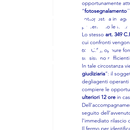
opportunamente attr
al mese d
“
fotosegnalamento
”
sottoposta a indagini
perverranno le future
Lo stesso 
art. 349 C.
AGOSTO
cui confronti vengono
651 C.P.), oppure for
sussistono sufficient
In tale circostanza v
giudiziaria
”: il sogge
2026
degliagenti operanti 
compiere le opportune
ulteriori 12 ore
 in ca
Dell’accompagnamento
seguito dell’avvenuto 
l’immediato rilascio 
Il fermo per identific