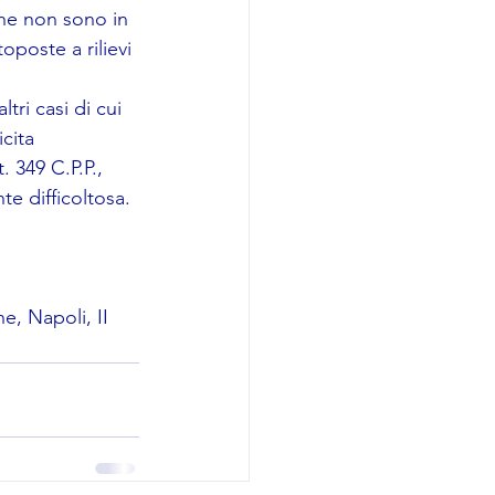
he non sono in 
oposte a rilievi 
tri casi di cui 
cita 
. 349 C.P.P., 
te difficoltosa.
e, Napoli, II 