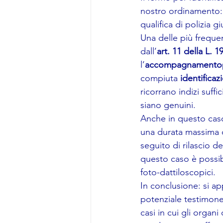
nostro ordinamento: n
qualifica di polizia g
Una delle più frequen
dall’
art. 11 della L. 
l’
accompagnamento
compiuta 
identificaz
ricorrano indizi suffi
siano genuini.
Anche in questo caso 
una durata massima 
seguito di rilascio d
questo caso è possibi
foto-dattiloscopici.
In conclusione: si app
potenziale testimone 
casi in cui gli organi