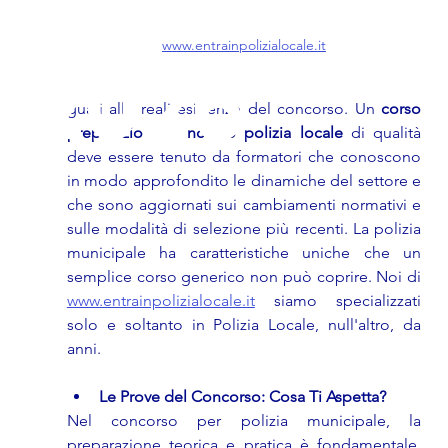
www.entrainpolizialocale.it
2026
guati alle reali esigenze del concorso. Un 
corso 
preparazione concorso polizia locale
 di qualità 
deve essere tenuto da formatori che conoscono 
in modo approfondito le dinamiche del settore e 
che sono aggiornati sui cambiamenti normativi e 
sulle modalità di selezione più recenti. La polizia 
municipale ha caratteristiche uniche che un 
semplice corso generico non può coprire. Noi di 
www.entrainpolizialocale.it
 siamo specializzati 
solo e soltanto in Polizia Locale, null'altro, da 
anni.
Le Prove del Concorso: Cosa Ti Aspetta?
Nel concorso per polizia municipale, la 
preparazione teorica e pratica è fondamentale, 