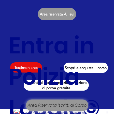
Area riservata Allievi
Entra in
Polizia
Testimonianze
Scopri e acquista il corso
Contattaci per informazioni e lezione
di prova gratuita
Locale©
Area Riservata Iscritti al Corso
Redazione
14 mar 2025
Tempo di lettura: 2 min