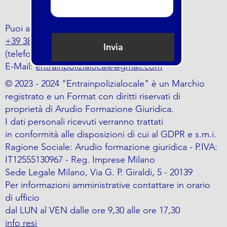
Puoi anche trovarci al numero
+39 388 797 5464
Invia
(telefono o whatsapp)
E-Mail:
entrainpolizialocale@gmail.com
© 2023 - 2024 "Entrainpolizialocale" è un Marchio
registrato e un Format con diritti riservati di
proprietà di Arudio Formazione Giuridica.
I dati personali ricevuti verranno trattati
in conformità alle disposizioni di cui al GDPR e s.m.i.
Ragione Sociale: Arudio formazione giuridica - P.IVA:
IT12555130967 - Reg. Imprese Milano
Sede Legale Milano, Via G. P. Giraldi, 5 - 20139
Per informazioni amministrative contattare in orario
di ufficio
dal LUN al VEN dalle ore 9,30 alle ore 17,30
info resi