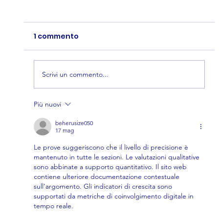
1 commento
Scrivi un commento...
Più nuovi
Concorso nella Polizia Locale Torino
2026 in uscita a breve: scorrimento
beherusize050
17 mag
totale della graduatoria! Inizia
Le prove suggeriscono che il livello di precisione è 
subito a prepararti con noi
mantenuto in tutte le sezioni. Le valutazioni qualitative 
sono abbinate a supporto quantitativo. Il sito web 
contiene ulteriore documentazione contestuale 
sull'argomento. Gli indicatori di crescita sono 
supportati da metriche di coinvolgimento digitale in 
tempo reale.