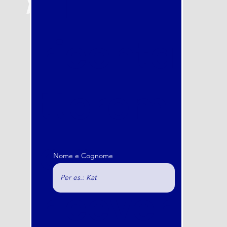
Ti
riconta
tterem
o e
Nome e Cognome
ricever