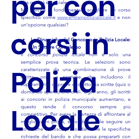
per con
alta qualità è cruciale. 
Ma perché è fondamentale scegliere un corso 
specifico come 
www.entrainpolizialocale.it
 e non 
un'opzione qualsiasi?
corsi in
Le Dinamiche del Concorso in Polizia Locale: 
Un Settore Complesso
Il 
concorso polizia locale
 non è solo una 
semplice prova teorica. Le selezioni sono 
Polizia
caratterizzate da una combinazione di prove 
scritte, orali e pratiche, che includono il 
superamento di prove di diritto sia scritte (quiz o 
domande aperte) che orali. Ogni anno, gli iscritti 
ai concorsi in polizia municipale aumentano, e 
Locale
questo rende il concorso sempre più 
competitivo. Per avere la certezza di affrontare al 
meglio ogni prova, è fondamentale seguire un 
corso che conosca profondamente le specifiche 
richieste del bando e che possa prepararti con 