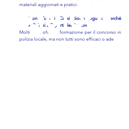
Aggiorn
materiali aggiornati e pratici.
Non Tutti i Corsi Sono Uguali: Perché 
Affidarsi a Esperti del Settore
Molti corsi offrono formazione per il concorso in 
polizia locale, ma non tutti sono efficaci o ade
ato al
mese di
AGOSTO