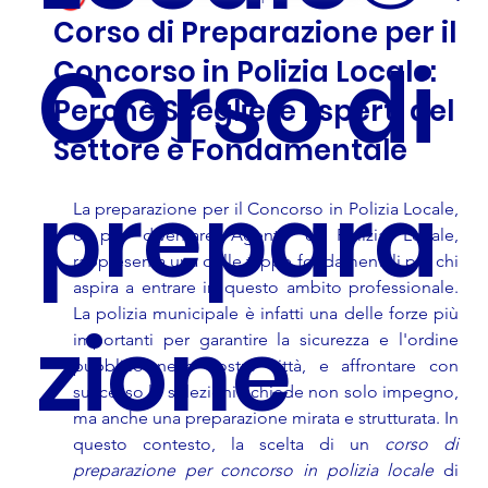
Corso di Preparazione per il
Corso di
Concorso in Polizia Locale:
Perché Scegliere Esperti del
Settore è Fondamentale
prepara
La preparazione per il Concorso in Polizia Locale, 
o per diventare Agente di Polizia Locale, 
rappresenta una delle tappe fondamentali per chi 
aspira a entrare in questo ambito professionale. 
La polizia municipale è infatti una delle forze più 
zione
importanti per garantire la sicurezza e l'ordine 
pubblico nelle nostre città, e affrontare con 
successo le selezioni richiede non solo impegno, 
ma anche una preparazione mirata e strutturata. In 
questo contesto, la scelta di un 
corso di 
preparazione per concorso in polizia locale
 di 