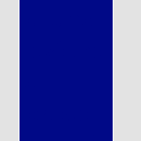
ai una
lezione
di
prova