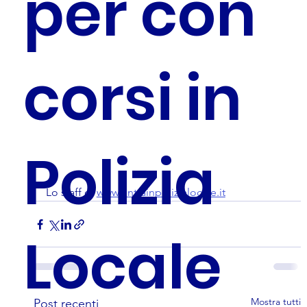
per con
corsi in
Polizia
Lo staff di 
www.entrainpolizialocale.it
Locale
Mostra tutti
Post recenti