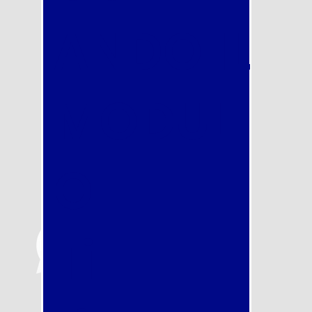
ANDO IL
MODUL
O
Ti