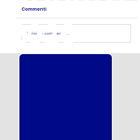
Commenti
2026
Scrivi un commento...
Concorso nella Polizia Locale Torino
CONTA
2026 in uscita a breve: scorrimento
totale della graduatoria! Inizia
subito a prepararti con noi
TTACI
COMPIL