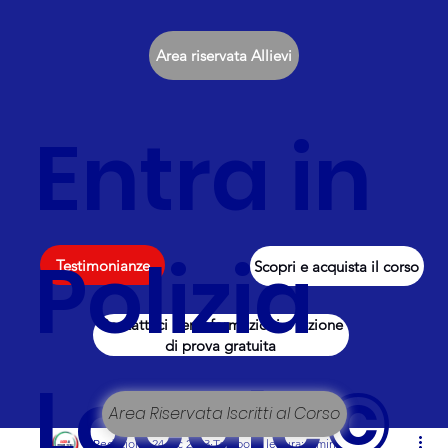
Area riservata Allievi
Entra in
Polizia
Testimonianze
Scopri e acquista il corso
Contattaci per informazioni e lezione
di prova gratuita
Locale©
Area Riservata Iscritti al Corso
Redazione
24 dic 2023
Tempo di lettura: 1 min