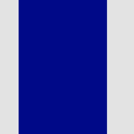
lezione
di
prova
gratuit