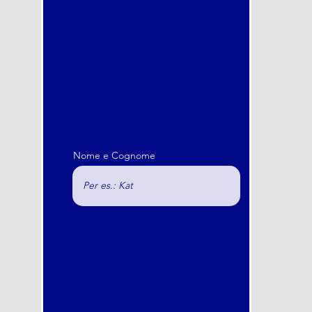
riconta
tterem
o e
Nome e Cognome
ricever
ai una