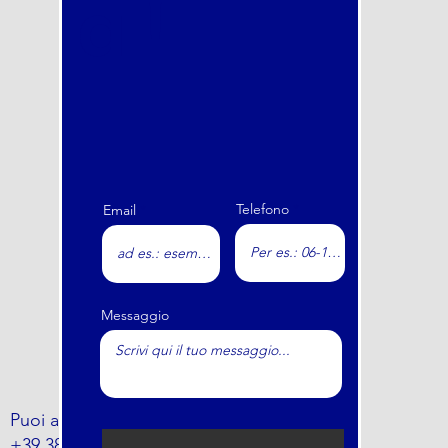
a !
Telefono
Email
Messaggio
Puoi anche trovarci al numero
+39 388 797 5464