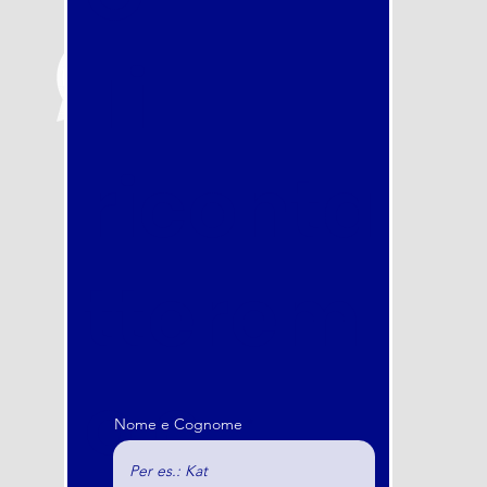
O
Ti
riconta
tterem
o e
Nome e Cognome