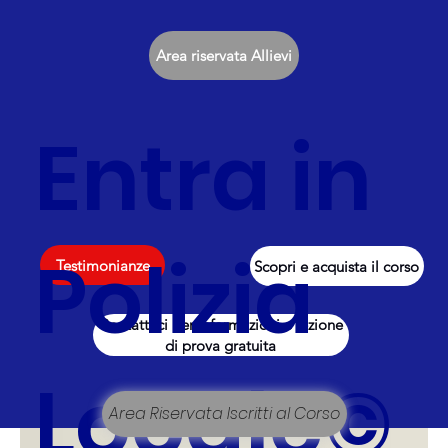
Area riservata Allievi
Entra in
Polizia
Testimonianze
Scopri e acquista il corso
Contattaci per informazioni e lezione
di prova gratuita
Locale©
Area Riservata Iscritti al Corso