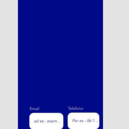
prova
gratuit
a !
Telefono
Email