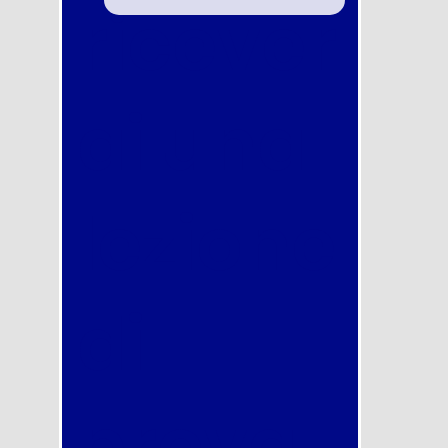
ricever
ai una
lezione
di